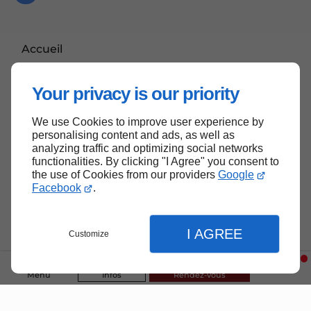
Accueil
Contactez-moi
Your privacy is our priority
Mentions légales
Plan du site
We use Cookies to improve user experience by
personalising content and ads, as well as
analyzing traffic and optimizing social networks
functionalities. By clicking "I Agree" you consent to
the use of Cookies from our providers
Google
Haut de page
Facebook
.
I AGREE
Customize
Menu
Infos
Rendez-vous