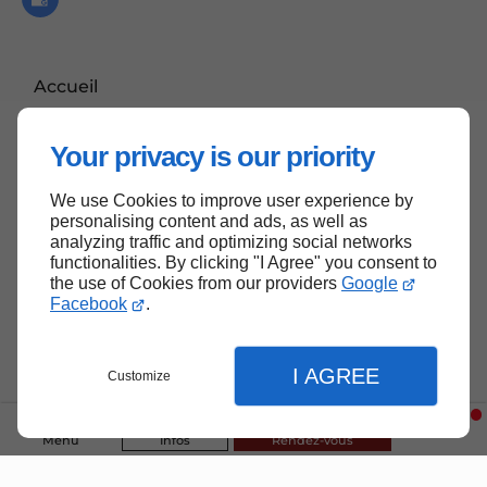
Accueil
Contactez-moi
Your privacy is our priority
Mentions légales
Plan du site
We use Cookies to improve user experience by
personalising content and ads, as well as
analyzing traffic and optimizing social networks
functionalities. By clicking "I Agree" you consent to
the use of Cookies from our providers
Google
Haut de page
Facebook
.
I AGREE
Customize
Menu
Infos
Rendez-vous