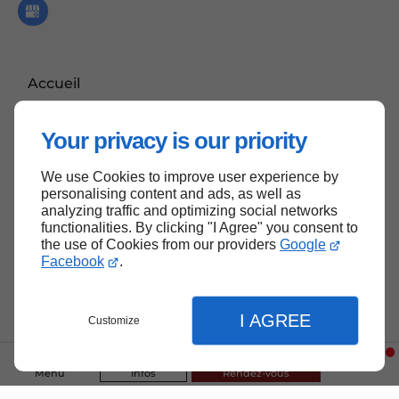
Accueil
Contactez-moi
Your privacy is our priority
Mentions légales
Plan du site
We use Cookies to improve user experience by
personalising content and ads, as well as
analyzing traffic and optimizing social networks
functionalities. By clicking "I Agree" you consent to
the use of Cookies from our providers
Google
Haut de page
Facebook
.
I AGREE
Customize
Menu
Infos
Rendez-vous