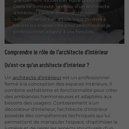
grandement influencer votre quotidien.
Dans ce contexte, le choix d’un architecte
d'intérieur s'avère être une décision
déterminante. Cet article vous guidera à
travers les étapes clés pour sélectionner le
professionnel adapté à vos besoins.
Comprendre le rôle de l'architecte d'intérieur
Qu'est-ce qu'un architecte d'intérieur ?
Un
architecte d'intérieur
est un professionnel
formé à la conception des espaces intérieurs. Il
combine esthétisme et fonctionnalité pour créer
des ambiances harmonieuses et adaptées aux
besoins des usagers. Contrairement à un
décorateur d'intérieur, l'architecte d'intérieur
possède des compétences techniques qui lui
permettent de manipuler l'espace, d'optimiser la
lumière et de gérer les aspects structurels d'un