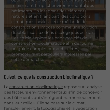
optimiser le confort des occupants tout en
minimisant l'impact environnemental des
bâtiments. En intégrant des éléments
naturels et en tirant parti des conditions
climatiques locales, cette méthode de
construction s'impose comme une solution
durable face aux défis écologiques actuels.
Cet article explore les principes clés de la
construction bioclimatique afin de fournir
un guide complet aux architectes,
promoteurs et particuliers intéressés par
cette démarche.
Qu'est-ce que la construction bioclimatique ?
La
construction bioclimatique
repose sur l'analyse
des facteurs environnementaux afin de concevoir
des bâtiments qui s'intègrent harmonieusement
dans leur milieu. Elle se base sur le climat,
l'ensoleillement, la topographie et la végétation