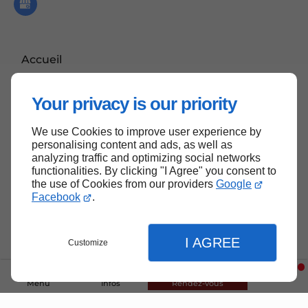
Accueil
Contactez-moi
Your privacy is our priority
Mentions légales
Plan du site
We use Cookies to improve user experience by
personalising content and ads, as well as
analyzing traffic and optimizing social networks
functionalities. By clicking "I Agree" you consent to
the use of Cookies from our providers
Google
Haut de page
Facebook
.
I AGREE
Customize
Menu
Infos
Rendez-vous